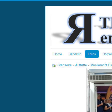
Home
Bandinfo
Fotos
Hörpr
Startseite
»
Auftritte
»
Musiknacht El