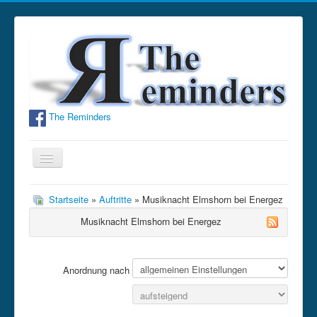
The Reminders
Navigation
an/aus
Home
Startseite
»
Auftritte
» Musiknacht Elmshorn bei Energez
Bandinfo
Musiknacht Elmshorn bei Energez
Fotos
Hörproben
Anordnung nach
Termine
Gästebuch