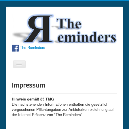
The Reminders
Navigation
an/aus
Home
Impressum
Bandinfo
Fotos
Hinweis gemäß §5 TMG
Die nachstehenden Informationen enthalten die gesetzlich
Hörproben
vorgesehenen Pflichtangaben zur Anbieterkennzeichnung auf
der Internet-Präsenz von "The Reminders"
Termine
Gästebuch