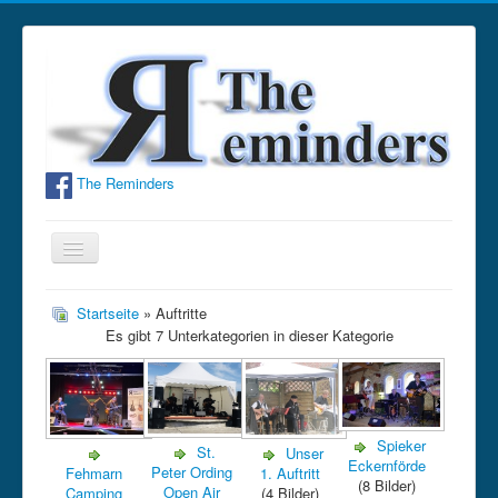
The Reminders
Navigation
an/aus
Home
Startseite
» Auftritte
Es gibt 7 Unterkategorien in dieser Kategorie
Bandinfo
Fotos
Hörproben
Spieker
St.
Unser
Termine
Eckernförde
Peter Ording
Fehmarn
1. Auftritt
(8 Bilder)
Open Air
Gästebuch
Camping
(4 Bilder)