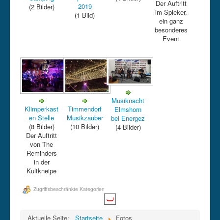
Der Auftritt
2019
(2 Bilder)
im Spieker,
Kontakt
(1 Bild)
ein ganz
besonderes
Datenschutz
Event
Impressum
intern
Musiknacht
Klimperkast
Timmendorf
Elmshorn
en Stelle
Musikzauber
bei Energez
(8 Bilder)
(10 Bilder)
(4 Bilder)
Der Auftritt
von The
Reminders
in der
Kultkneipe
Zugriffsbeschränkte Kategorien
Aktuelle Seite:
Startseite
Fotos