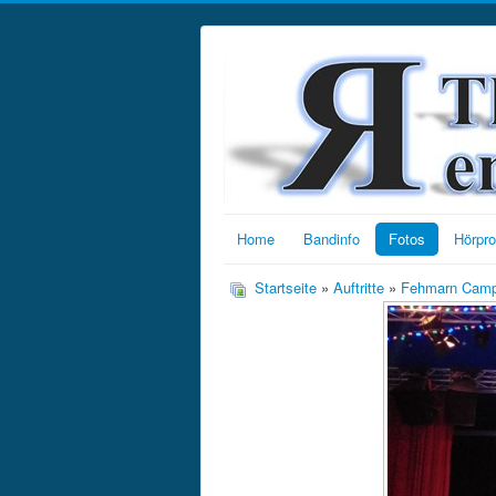
Home
Bandinfo
Fotos
Hörpr
Startseite
»
Auftritte
»
Fehmarn Camp